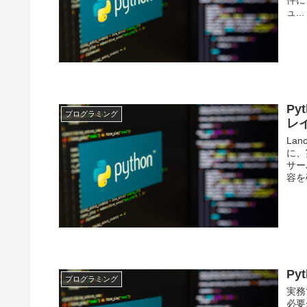
件に
ュ...
P
プログラミング
レ
La
に、
サー
容を
P
プログラミング
実務
必要