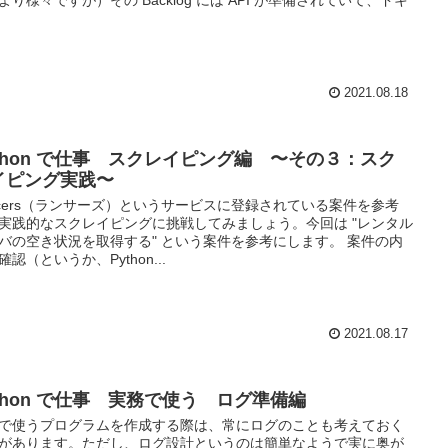
より様々ですが）その Backlog には API が準備されていて、ドキ
2021.08.18
ython で仕事 スクレイピング編 〜その３：スク
イピング実践〜
ncers（ランサーズ）というサービスに登録されている案件を参考
実践的なスクレイピングに挑戦してみましょう。今回は "レンタル
バの空き状況を取得する" という案件を参考にします。 案件の内
確認（というか、Python...
2021.08.17
ython で仕事 実務で使う ログ準備編
で使うプログラムを作成する際は、常にログのことも考えておく
があります。ただし、ログ設計というのは簡単なようで実に奥が