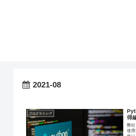
2021-08
Py
プログラミング
得
弊社
使用