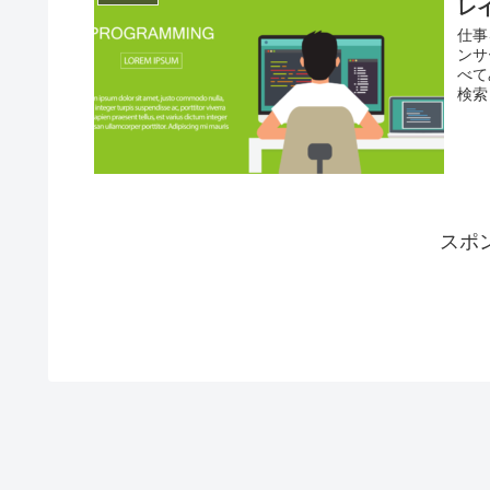
レ
仕事
ンサ
べて
検索
スポ