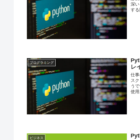
深い
する
P
プログラミング
レ
仕事
スク
うで
使用。
P
ビジネス