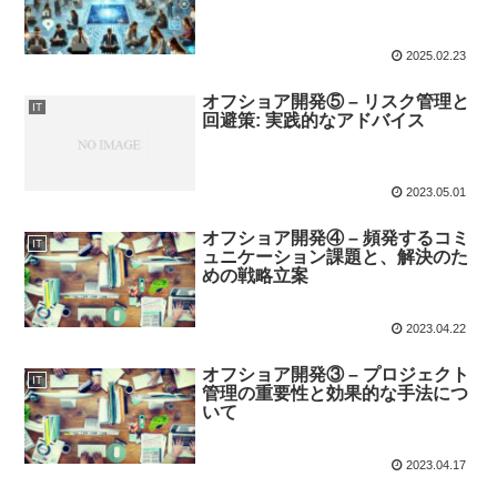
2025.02.23
オフショア開発⑤ – リスク管理と
IT
回避策: 実践的なアドバイス
2023.05.01
オフショア開発④ – 頻発するコミ
IT
ュニケーション課題と、解決のた
めの戦略立案
2023.04.22
オフショア開発③ – プロジェクト
IT
管理の重要性と効果的な手法につ
いて
2023.04.17